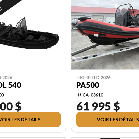
U
 2026
HIGHFIELD 2026
L 540
PA500
00
CA-03610
00 $
61 995 $
VOIR LES DÉTAILS
VOIR LES DÉTAILS