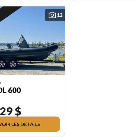
12
D
L 600
29 $
VOIR LES DÉTAILS