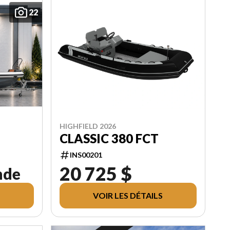
22
HIGHFIELD 2026
CLASSIC 380 FCT
INS00201
20 725 $
nde
VOIR LES DÉTAILS