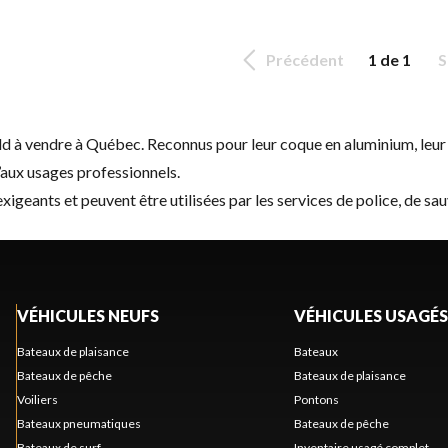
Précédent
1 de 1
S
à vendre à Québec. Reconnus pour leur coque en aluminium, leur ro
’aux usages professionnels.
eants et peuvent être utilisées par les services de police, de sau
VÉHICULES NEUFS
VÉHICULES USAGÉS
Bateaux de plaisance
Bateaux
Bateaux de pêche
Bateaux de plaisance
Voiliers
Pontons
Bateaux pneumatiques
Bateaux de pêche
Bateaux de surf
Inventaire usagé complet