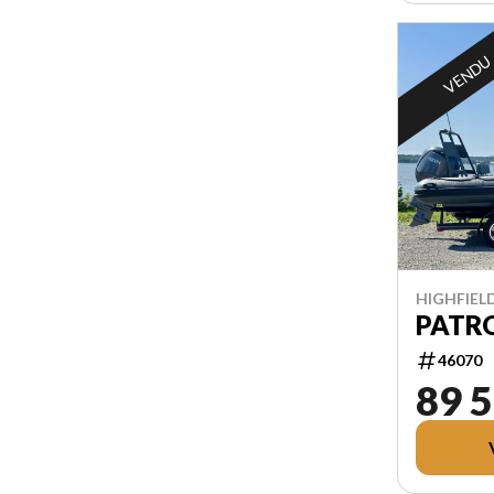
VENDU
HIGHFIEL
PATRO
46070
89 5