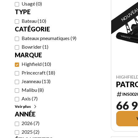
Usagé
(
0
)
NOUVEA
TYPE
Bateau
(
10
)
CATÉGORIE
Bateaux pneumatiques
(
9
)
Bowrider
(
1
)
MARQUE
Highfield
(
10
)
Princecraft
(
18
)
HIGHFIELD
Jeanneau
(
13
)
PATRO
Malibu
(
8
)
INS002
Axis
(
7
)
66 9
Voir plus
ANNÉE
2026
(
7
)
2025
(
2
)