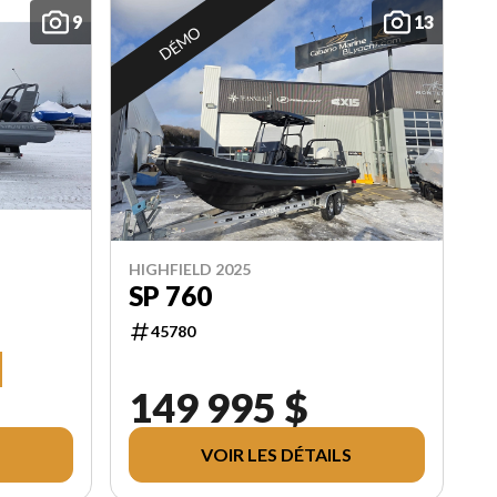
9
13
DÉMO
HIGHFIELD 2025
SP 760
45780
149 995 $
VOIR LES DÉTAILS