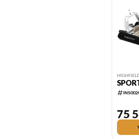
HIGHFIELD
SPORT
INS002
75 5