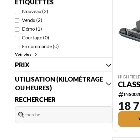
ÉTIQUETTES
Nouveau
(
2
)
Vendu
(
2
)
Démo
(
1
)
Courtage
(
0
)
En commande
(
0
)
Voir plus
PRIX
HIGHFIELD
UTILISATION (KILOMÉTRAGE
CLASS
OU HEURES)
INS002
RECHERCHER
18 7