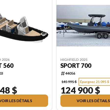
 2026
HIGHFIELD 2025
 560
SPORT 700
03
44056
145 995 $
Épargnez 21 095 $
48 $
124 900 $
VOIR LES DÉTAILS
VOIR LES DÉTAILS