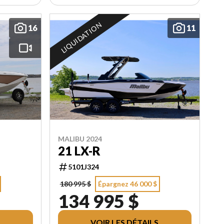
LIQUIDATION
16
11
MALIBU 2024
21 LX-R
5101J324
180 995 $
Épargnez 46 000 $
134 995 $
VOIR LES DÉTAILS