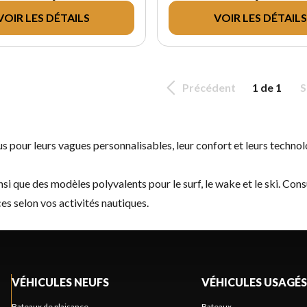
VOIR LES DÉTAILS
VOIR LES DÉTAILS
Précédent
1 de 1
S
pour leurs vagues personnalisables, leur confort et leurs technol
que des modèles polyvalents pour le surf, le wake et le ski. Cons
s selon vos activités nautiques.
VÉHICULES NEUFS
VÉHICULES USAGÉS
Bateaux de plaisance
Bateaux