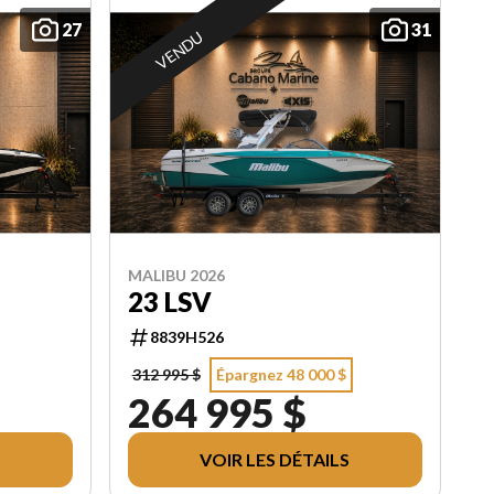
27
31
VENDU
MALIBU 2026
23 LSV
8839H526
312 995 $
Épargnez 48 000 $
264 995 $
VOIR LES DÉTAILS