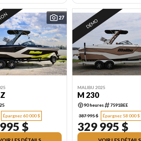
TION
27
DÉMO
025
MALIBU 2025
XZ
M 230
25
90 heures
7591BEE
Épargnez 60 000 $
387 995 $
Épargnez 58 000 $
 995 $
329 995 $
VOIR LES DÉTAILS
VOIR LES DÉTAILS