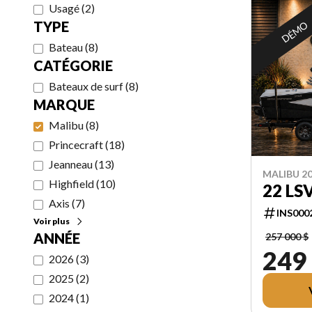
Usagé
(
2
)
TYPE
DÉMO
Bateau
(
8
)
CATÉGORIE
Bateaux de surf
(
8
)
MARQUE
Malibu
(
8
)
Princecraft
(
18
)
Jeanneau
(
13
)
MALIBU 2
Highfield
(
10
)
22 LS
Axis
(
7
)
INS000
Voir plus
ANNÉE
257 000 $
249
2026
(
3
)
2025
(
2
)
2024
(
1
)