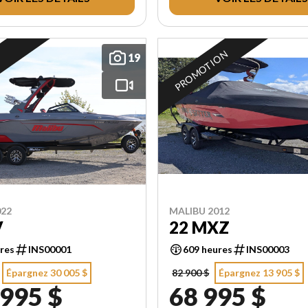
PROMOTION
19
022
MALIBU 2012
V
22 MXZ
res
INS00001
609 heures
INS00003
Épargnez 30 005 $
82 900 $
Épargnez 13 905 $
 995 $
68 995 $