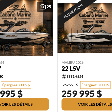
PROMOTION
25
026
MALIBU 2026
V
22 LSV
20
8881H526
Épargnez 7 005 $
262 995 $
Épargnez 3 000 $
 995 $
259 995 $
VOIR LES DÉTAILS
VOIR LES DÉTAILS