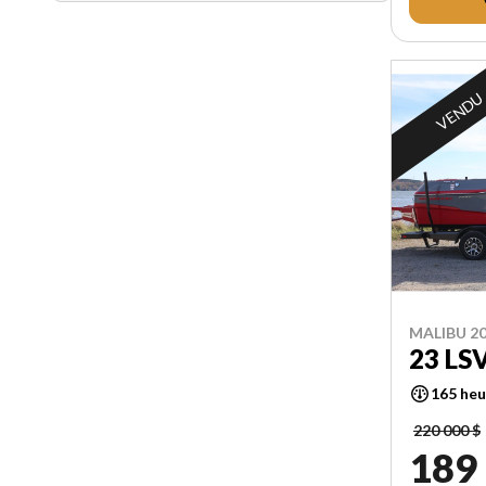
VENDU
MALIBU 2
23 LS
165 heu
220 000 $
189