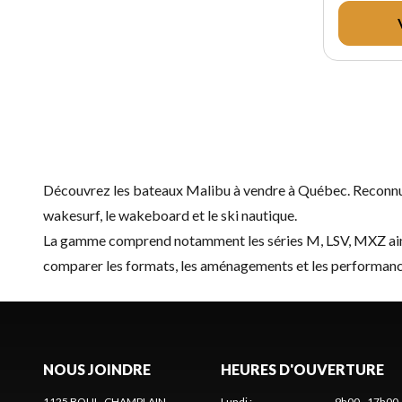
Découvrez les bateaux Malibu à vendre à Québec. Reconnus 
wakesurf, le wakeboard et le ski nautique.
La gamme comprend notamment les séries M, LSV, MXZ ainsi 
comparer les formats, les aménagements et les performance
NOUS JOINDRE
HEURES D'OUVERTURE
1125 BOUL. CHAMPLAIN
Lundi
:
9h00 - 17h00