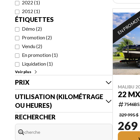
2022
(
1
)
2012
(
1
)
EN PROMO
ÉTIQUETTES
Démo
(
2
)
Promotion
(
2
)
Vendu
(
2
)
En promotion
(
1
)
Liquidation
(
1
)
Voir plus
PRIX
MALIBU 2
22 M
UTILISATION (KILOMÉTRAGE
OU HEURES)
7546B5
329 995 $
RECHERCHER
269