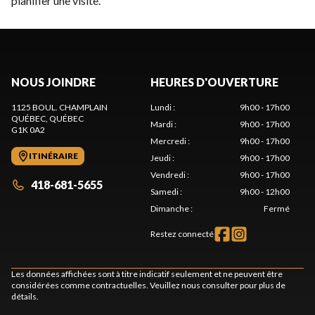
planifier une visite.
NOUS JOINDRE
HEURES D'OUVERTURE
1125 BOUL. CHAMPLAIN
Lundi
:
9h00 - 17h00
QUÉBEC
, QUÉBEC
Mardi
:
9h00 - 17h00
G1K 0A2
Mercredi
:
9h00 - 17h00
ITINÉRAIRE
Jeudi
:
9h00 - 17h00
Vendredi
:
9h00 - 17h00
418-681-5655
Samedi
:
9h00 - 12h00
Dimanche
:
Fermé
Restez connecté
Les données affichées sont à titre indicatif seulement et ne peuvent être
considérées comme contractuelles. Veuillez nous consulter pour plus de
détails.