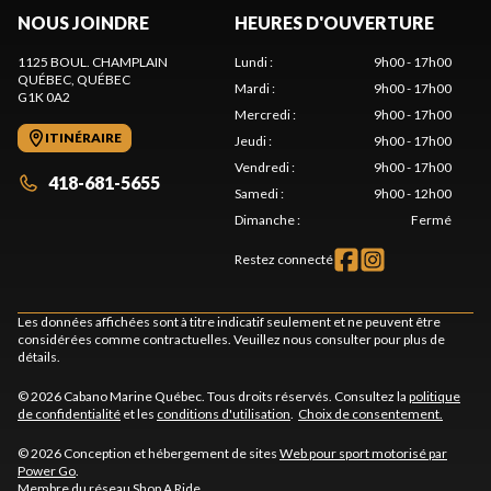
NOUS JOINDRE
HEURES D'OUVERTURE
1125 BOUL. CHAMPLAIN
Lundi
:
9h00 - 17h00
QUÉBEC
, QUÉBEC
Mardi
:
9h00 - 17h00
G1K 0A2
Mercredi
:
9h00 - 17h00
ITINÉRAIRE
Jeudi
:
9h00 - 17h00
Vendredi
:
9h00 - 17h00
418-681-5655
Samedi
:
9h00 - 12h00
Dimanche
:
Fermé
Restez connecté
Les données affichées sont à titre indicatif seulement et ne peuvent être
considérées comme contractuelles. Veuillez nous consulter pour plus de
détails.
© 2026 Cabano Marine Québec. Tous droits réservés. Consultez la
politique
de confidentialité
et les
conditions d'utilisation
.
Choix de consentement.
© 2026 Conception et hébergement de sites
Web pour sport motorisé par
Power Go
.
Membre du réseau
Shop A Ride
.