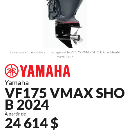
La version du modèle sur l'image est le VF175 VMAX SHO B Gris bleuté
métallique
Yamaha
VF175 VMAX SHO
B 2024
À partir de
24 614 $