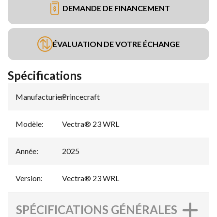
DEMANDE DE FINANCEMENT
ÉVALUATION DE VOTRE ÉCHANGE
Spécifications
Manufacturier
Princecraft
:
Modèle
:
Vectra® 23 WRL
Année
:
2025
Version
:
Vectra® 23 WRL
SPÉCIFICATIONS GÉNÉRALES