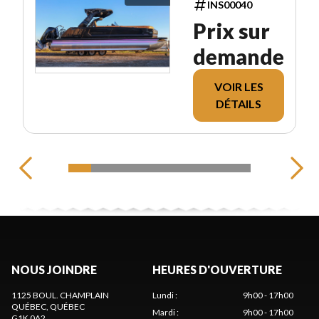
INS00040
Prix sur
demande
VOIR LES
DÉTAILS
NOUS JOINDRE
HEURES D'OUVERTURE
1125 BOUL. CHAMPLAIN
Lundi
:
9h00 - 17h00
QUÉBEC
, QUÉBEC
Mardi
:
9h00 - 17h00
G1K 0A2