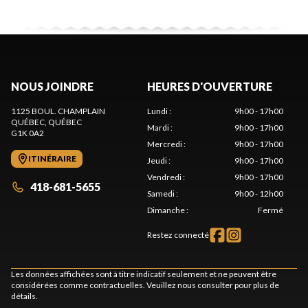
NOUS JOINDRE
HEURES D'OUVERTURE
1125 BOUL. CHAMPLAIN
Lundi
:
9h00 - 17h00
QUÉBEC
, QUÉBEC
Mardi
:
9h00 - 17h00
G1K 0A2
Mercredi
:
9h00 - 17h00
ITINÉRAIRE
Jeudi
:
9h00 - 17h00
Vendredi
:
9h00 - 17h00
418-681-5655
Samedi
:
9h00 - 12h00
Dimanche
:
Fermé
Restez connecté
Les données affichées sont à titre indicatif seulement et ne peuvent être
considérées comme contractuelles. Veuillez nous consulter pour plus de
détails.