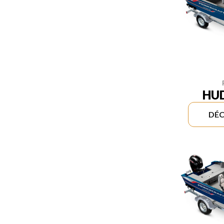
HU
DÉC