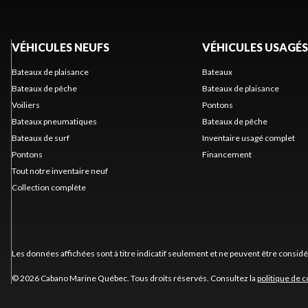
VÉHICULES NEUFS
VÉHICULES USAGÉS
Bateaux de plaisance
Bateaux
Bateaux de pêche
Bateaux de plaisance
Voiliers
Pontons
Bateaux pneumatiques
Bateaux de pêche
Bateaux de surf
Inventaire usagé complet
Pontons
Financement
Tout notre inventaire neuf
Collection complète
Les données affichées sont à titre indicatif seulement et ne peuvent être consid
© 2026 Cabano Marine Québec. Tous droits réservés. Consultez la
politique de c