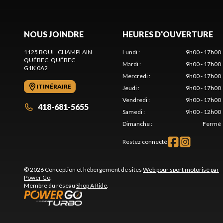
NOUS JOINDRE
HEURES D'OUVERTURE
1125 BOUL. CHAMPLAIN
Lundi
:
9h00 - 17h00
QUÉBEC
, QUÉBEC
Mardi
:
9h00 - 17h00
G1K 0A2
Mercredi
:
9h00 - 17h00
ITINÉRAIRE
Jeudi
:
9h00 - 17h00
Vendredi
:
9h00 - 17h00
418-681-5655
Samedi
:
9h00 - 12h00
Dimanche
:
Fermé
Restez connecté
© 2026 Conception et hébergement de sites
Web pour sport motorisé par
Power Go
.
Membre du réseau
Shop A Ride
.