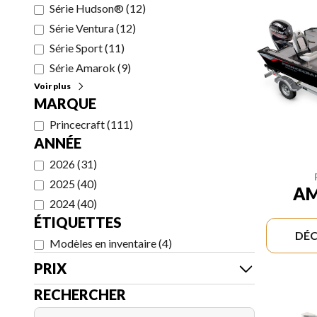
Série Hudson®
(
12
)
Série Ventura
(
12
)
Série Sport
(
11
)
Série Amarok
(
9
)
Voir plus
MARQUE
Princecraft
(
111
)
ANNÉE
2026
(
31
)
2025
(
40
)
AM
2024
(
40
)
ÉTIQUETTES
DÉC
Modèles en inventaire
(
4
)
PRIX
RECHERCHER