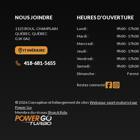
NOUS JOINDRE
HEURES D'OUVERTURE
1125 BOUL. CHAMPLAIN
Lundi
:
9h00 - 17h00
QUÉBEC
, QUÉBEC
Mardi
:
9h00 - 17h00
G1K 0A2
Mercredi
:
9h00 - 17h00
ITINÉRAIRE
Jeudi
:
9h00 - 17h00
Vendredi
:
9h00 - 17h00
418-681-5655
Samedi
:
9h00 - 12h00
Dimanche
:
Fermé
Restez connecté
© 2026 Conception et hébergement de sites
Web pour sport motorisé par
Power Go
.
Membre du réseau
Shop A Ride
.