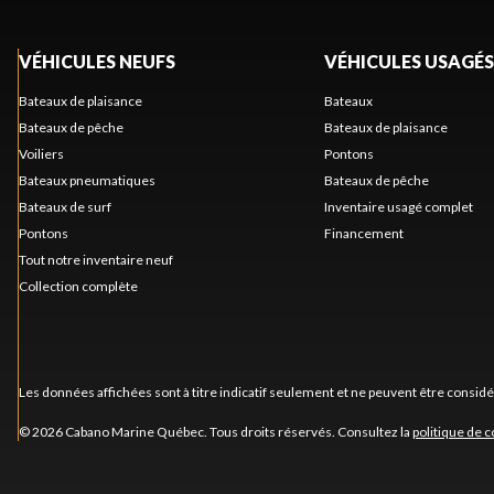
VÉHICULES NEUFS
VÉHICULES USAGÉS
Bateaux de plaisance
Bateaux
Bateaux de pêche
Bateaux de plaisance
Voiliers
Pontons
Bateaux pneumatiques
Bateaux de pêche
Bateaux de surf
Inventaire usagé complet
Pontons
Financement
Tout notre inventaire neuf
Collection complète
Les données affichées sont à titre indicatif seulement et ne peuvent être consid
© 2026 Cabano Marine Québec. Tous droits réservés. Consultez la
politique de c