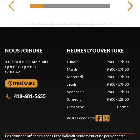
NOUS JOINDRE
HEURES D'OUVERTURE
1125 BOUL. CHAMPLAIN
Lundi
:
9h00 - 17h00
QUÉBEC
, QUÉBEC
Mardi
:
9h00 - 17h00
G1K 0A2
Mercredi
:
9h00 - 17h00
ITINÉRAIRE
Jeudi
:
9h00 - 17h00
Vendredi
:
9h00 - 17h00
418-681-5655
Samedi
:
9h00 - 12h00
Dimanche
:
Fermé
Restez connecté
Les données affichées sont à titre indicatif seulement et ne peuvent être