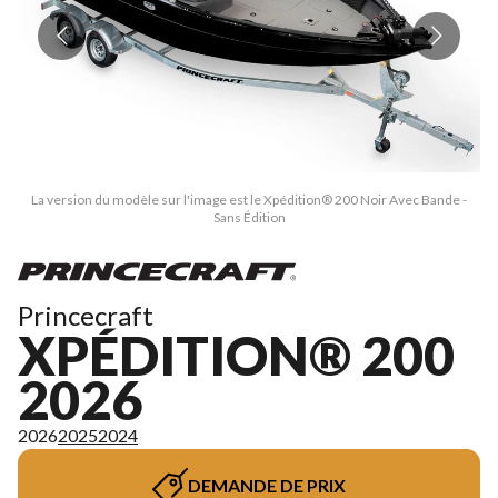
La version du modèle sur l'image est le Xpédition® 200 Noir Avec Bande -
Sans Édition
Princecraft
XPÉDITION® 200
2026
2026
2025
2024
DEMANDE DE PRIX