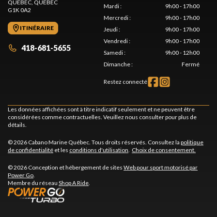
QUÉBEC
, QUÉBEC
Mardi
:
9h00 - 17h00
G1K 0A2
Mercredi
:
9h00 - 17h00
ITINÉRAIRE
Jeudi
:
9h00 - 17h00
Vendredi
:
9h00 - 17h00
418-681-5655
Samedi
:
9h00 - 12h00
Dimanche
:
Fermé
Restez connecté
Les données affichées sont à titre indicatif seulement et ne peuvent être
considérées comme contractuelles. Veuillez nous consulter pour plus de
détails.
© 2026 Cabano Marine Québec. Tous droits réservés. Consultez la
politique
de confidentialité
et les
conditions d'utilisation
.
Choix de consentement.
© 2026 Conception et hébergement de sites
Web pour sport motorisé par
Power Go
.
Membre du réseau
Shop A Ride
.