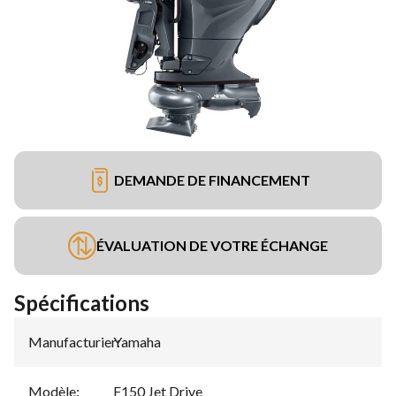
DEMANDE DE FINANCEMENT
ÉVALUATION DE VOTRE ÉCHANGE
Spécifications
Manufacturier
Yamaha
:
Modèle
:
F150 Jet Drive