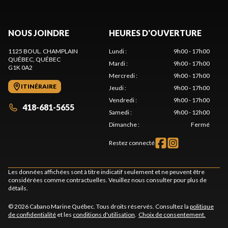
NOUS JOINDRE
HEURES D'OUVERTURE
1125 BOUL. CHAMPLAIN
Lundi
:
9h00 - 17h00
QUÉBEC
, QUÉBEC
Mardi
:
9h00 - 17h00
G1K 0A2
Mercredi
:
9h00 - 17h00
ITINÉRAIRE
Jeudi
:
9h00 - 17h00
Vendredi
:
9h00 - 17h00
418-681-5655
Samedi
:
9h00 - 12h00
Dimanche
:
Fermé
Restez connecté
Les données affichées sont à titre indicatif seulement et ne peuvent être
considérées comme contractuelles. Veuillez nous consulter pour plus de
détails.
© 2026 Cabano Marine Québec. Tous droits réservés. Consultez la
politique
de confidentialité
et les
conditions d'utilisation
.
Choix de consentement.