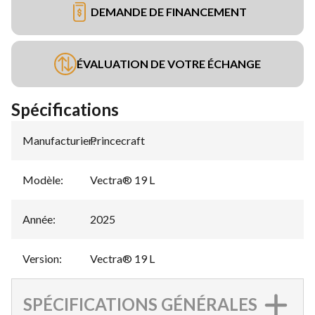
DEMANDE DE FINANCEMENT
ÉVALUATION DE VOTRE ÉCHANGE
Spécifications
Manufacturier
Princecraft
:
Modèle
:
Vectra® 19 L
Année
:
2025
Version
:
Vectra® 19 L
SPÉCIFICATIONS GÉNÉRALES